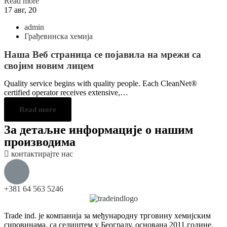
Read more
17
авг, 20
admin
Грађевинска хемија
Наша Веб страница се појавила на мрежи са
својим новим лицем
Quality service begins with quality people. Each CleanNet®
certified operator receives extensive,…
Read more
За детаљне информације о нашим
производима
контактирајте нас
+381 64 563 5246
Trade ind. је компанија за међународну трговину хемијским
сировинама, са седиштем у
Београду, основана 2011.године.